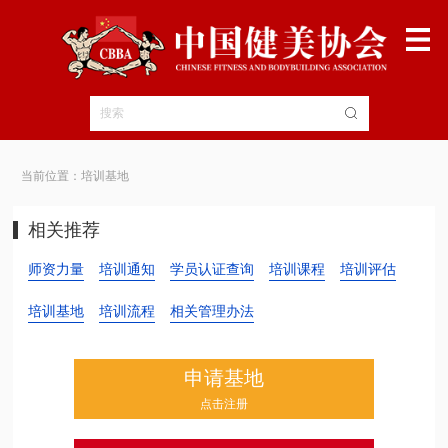
当前位置：培训基地
相关推荐
师资力量
培训通知
学员认证查询
培训课程
培训评估
培训基地
培训流程
相关管理办法
申请基地
点击注册