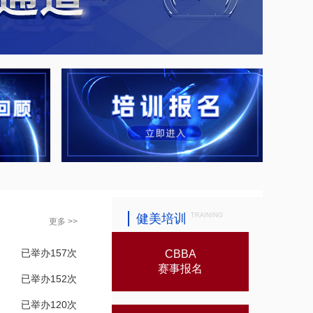
健美培训
TRAINING
更多 >>
已举办157次
CBBA
赛事报名
已举办152次
已举办120次