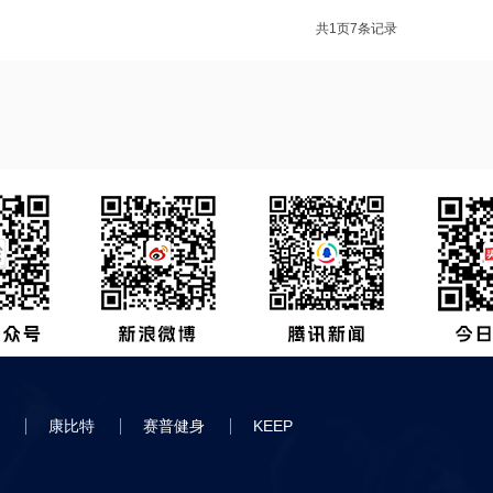
共
1
页
7
条记录
育
康比特
赛普健身
KEEP